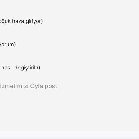
ğuk hava giriyor)
iyorum)
asıl değiştirilir)
izmetimizi Oyla post