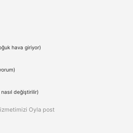
ğuk hava giriyor)
iyorum)
asıl değiştirilir)
izmetimizi Oyla post