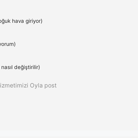
ğuk hava giriyor)
iyorum)
asıl değiştirilir)
izmetimizi Oyla post