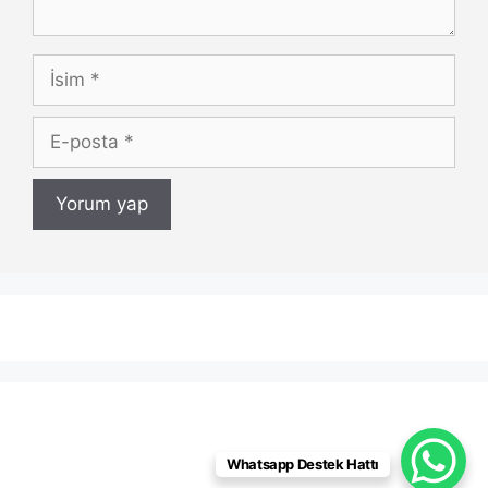
İsim
E-
posta
Whatsapp Destek Hattı