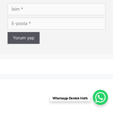
İsim
E-
posta
Whatsapp Destek Hattı