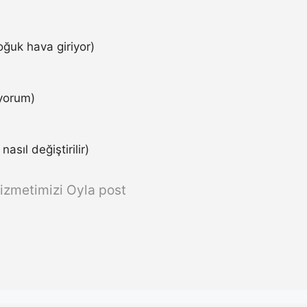
ğuk hava giriyor)
iyorum)
asıl değiştirilir)
izmetimizi Oyla post