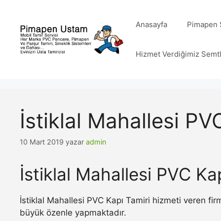
İçeriğe
atla
Anasayfa
Pimapen S
Hizmet Verdiğimiz Semt
İstiklal Mahallesi PV
10 Mart 2019
yazar
admin
İstiklal Mahallesi PVC Ka
İstiklal Mahallesi PVC Kapı Tamiri hizmeti veren fir
büyük özenle yapmaktadır.