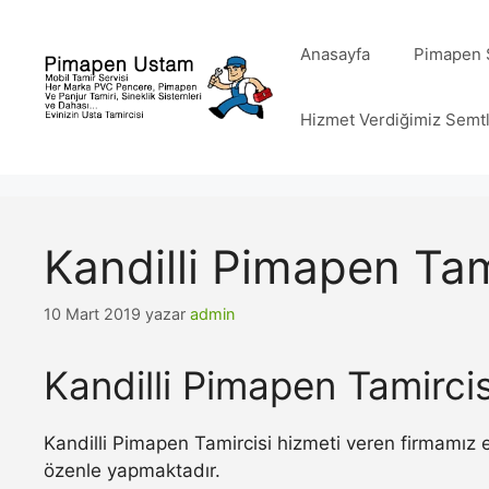
İçeriğe
atla
Anasayfa
Pimapen S
Hizmet Verdiğimiz Semt
Kandilli Pimapen Tam
10 Mart 2019
yazar
admin
Kandilli Pimapen Tamircis
Kandilli Pimapen Tamircisi hizmeti veren firmamız e
özenle yapmaktadır.