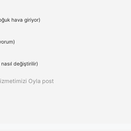
ğuk hava giriyor)
iyorum)
asıl değiştirilir)
izmetimizi Oyla post