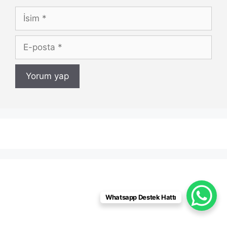
İsim
E-
posta
Whatsapp Destek Hattı