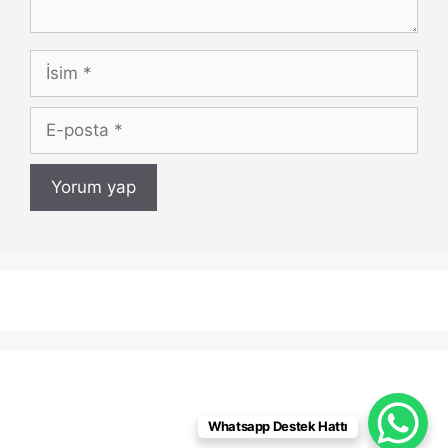
İsim
E-
posta
Whatsapp Destek Hattı