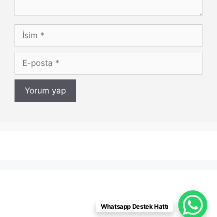
İsim
E-
posta
Whatsapp Destek Hattı