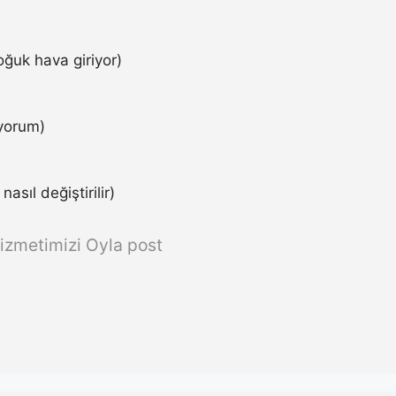
ğuk hava giriyor)
iyorum)
asıl değiştirilir)
izmetimizi Oyla post