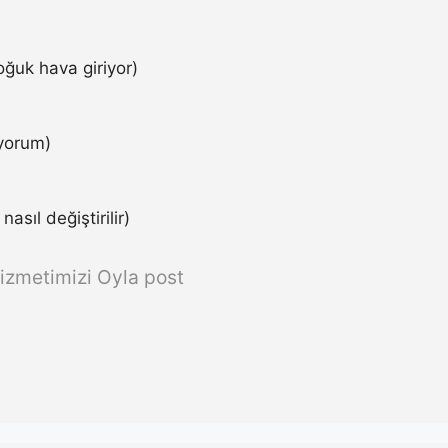
ğuk hava giriyor)
iyorum)
asıl değiştirilir)
izmetimizi Oyla post