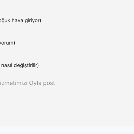
ğuk hava giriyor)
iyorum)
asıl değiştirilir)
izmetimizi Oyla post