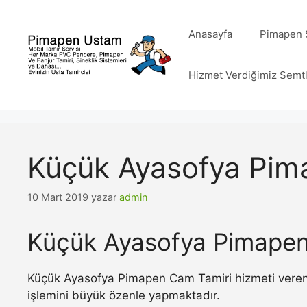
İçeriğe
atla
Anasayfa
Pimapen S
Hizmet Verdiğimiz Semt
Küçük Ayasofya Pim
10 Mart 2019
yazar
admin
Küçük Ayasofya Pimapen
Küçük Ayasofya Pimapen Cam Tamiri hizmeti veren 
işlemini büyük özenle yapmaktadır.