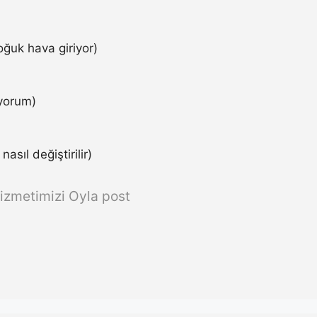
ğuk hava giriyor)
iyorum)
asıl değiştirilir)
izmetimizi Oyla post