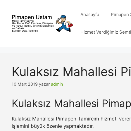
İçeriğe
atla
Anasayfa
Pimapen S
Hizmet Verdiğimiz Semt
Kulaksız Mahallesi 
10 Mart 2019
yazar
admin
Kulaksız Mahallesi Pima
Kulaksız Mahallesi Pimapen Tamircim hizmeti veren
işlemini büyük özenle yapmaktadır.