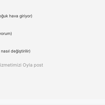
ğuk hava giriyor)
iyorum)
asıl değiştirilir)
izmetimizi Oyla post