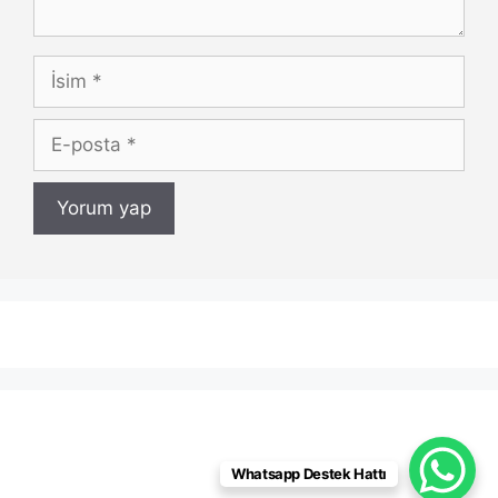
İsim
E-
posta
Whatsapp Destek Hattı