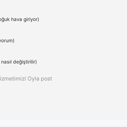
ğuk hava giriyor)
iyorum)
asıl değiştirilir)
izmetimizi Oyla post