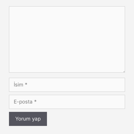
Yorum
İsim
E-
posta