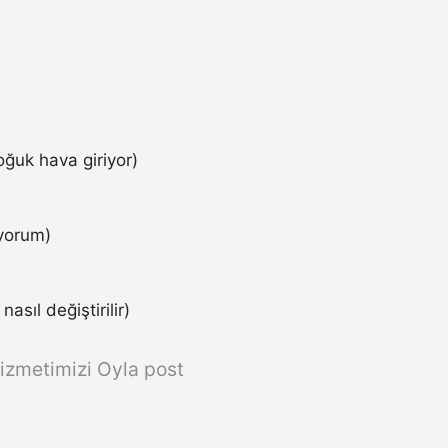
ğuk hava giriyor)
iyorum)
asıl değiştirilir)
izmetimizi Oyla post