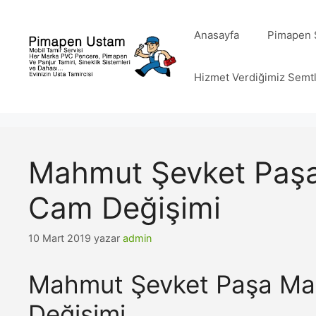
İçeriğe
atla
Anasayfa
Pimapen S
Hizmet Verdiğimiz Semt
Mahmut Şevket Paşa
Cam Değişimi
10 Mart 2019
yazar
admin
Mahmut Şevket Paşa Mah
Değişimi