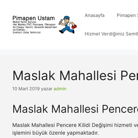
İçeriğe
atla
Anasayfa
Pimapen S
Hizmet Verdiğimiz Semt
Maslak Mahallesi Pen
10 Mart 2019
yazar
admin
Maslak Mahallesi Pencere
Maslak Mahallesi Pencere Kilidi Değişimi hizmeti v
işlemini büyük özenle yapmaktadır.