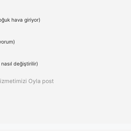
ğuk hava giriyor)
iyorum)
asıl değiştirilir)
izmetimizi Oyla post