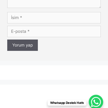
İsim
E-
posta
Whatsapp Destek Hattı