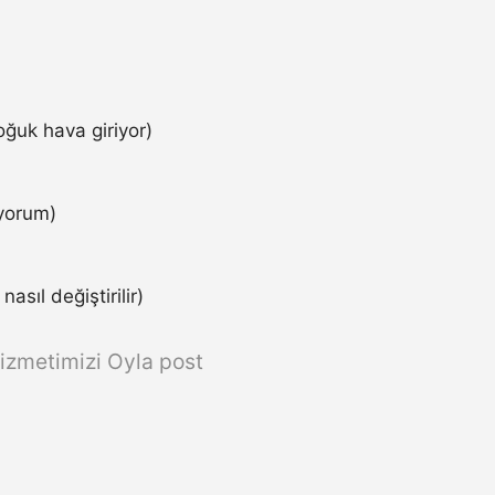
ğuk hava giriyor)
iyorum)
asıl değiştirilir)
izmetimizi Oyla post