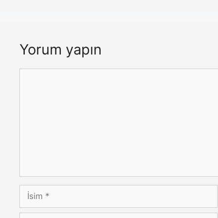
Yorum yapın
Yorum
İsim
E-