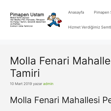
İçeriğe
atla
Anasayfa
Pimapen S
Hizmet Verdiğimiz Semt
Molla Fenari Mahall
Tamiri
10 Mart 2019
yazar
admin
Molla Fenari Mahallesi 