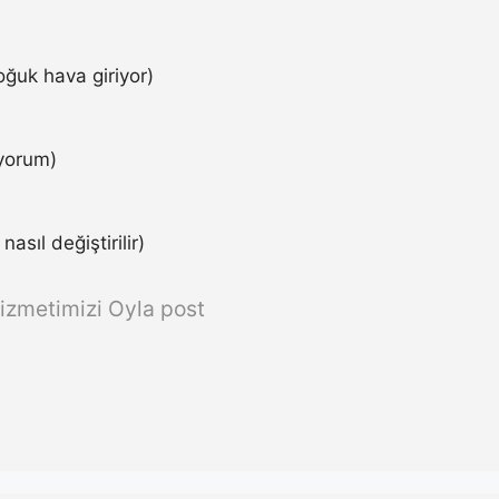
ğuk hava giriyor)
iyorum)
asıl değiştirilir)
izmetimizi Oyla post