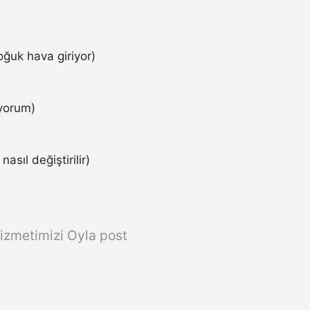
ğuk hava giriyor)
iyorum)
asıl değiştirilir)
izmetimizi Oyla post