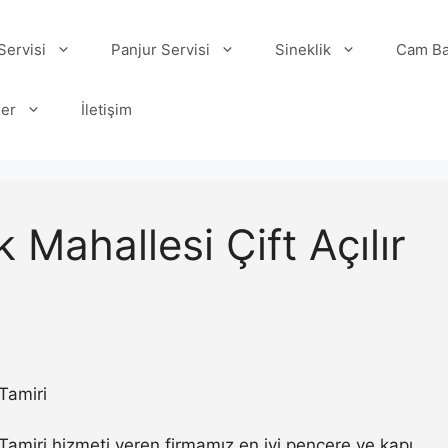
ervisi
Panjur Servisi
Sineklik
Cam Ba
ler
İletişim
 Mahallesi Çift Açılır
Tamiri
 Tamiri hizmeti veren firmamız en iyi pencere ve kapı