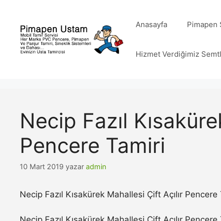
İçeriğe
atla
Anasayfa
Pimapen S
Hizmet Verdiğimiz Semt
Necip Fazıl Kısakürek
Pencere Tamiri
10 Mart 2019
yazar
admin
Necip Fazıl Kısakürek Mahallesi Çift Açılır Pencere 
Necip Fazıl Kısakürek Mahallesi Çift Açılır Pencere