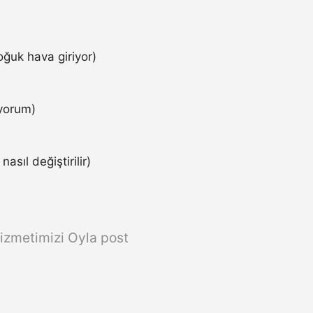
ğuk hava giriyor)
iyorum)
asıl değiştirilir)
izmetimizi Oyla post