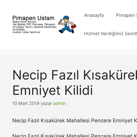
İçeriğe
atla
Anasayfa
Pimapen S
Hizmet Verdiğimiz Semt
Necip Fazıl Kısakür
Emniyet Kilidi
10 Mart 2019
yazar
admin
Necip Fazıl Kısakürek Mahallesi Pencere Emniyet Ki
Necip Fazıl Kısakürek Mahallesi Pencere Emniyet Ki