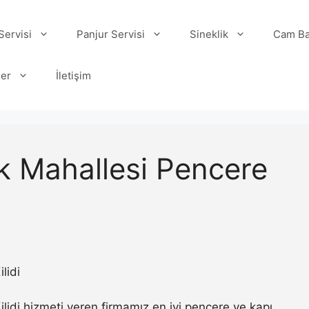
ervisi
Panjur Servisi
Sineklik
Cam Ba
ler
İletişim
ek Mahallesi Pencere
lidi
lidi hizmeti veren firmamız en iyi pencere ve kapı