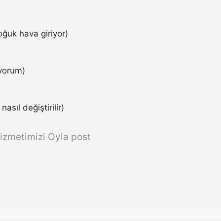
ğuk hava giriyor)
iyorum)
asıl değiştirilir)
izmetimizi Oyla post