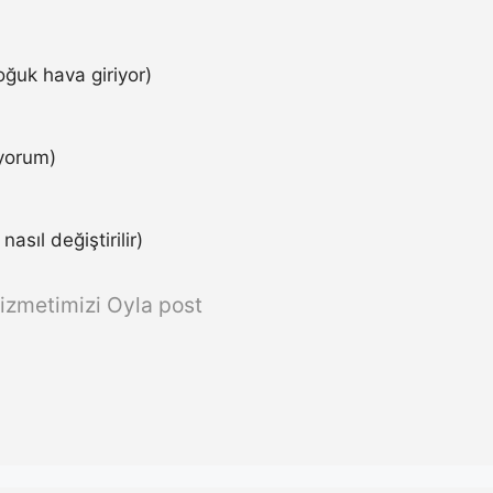
ğuk hava giriyor)
iyorum)
asıl değiştirilir)
izmetimizi Oyla post