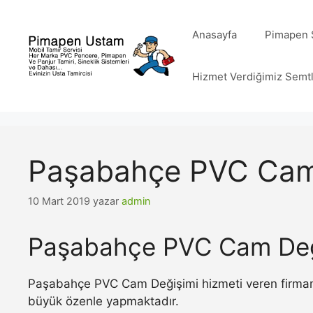
İçeriğe
atla
Anasayfa
Pimapen S
Hizmet Verdiğimiz Semt
Paşabahçe PVC Cam
10 Mart 2019
yazar
admin
Paşabahçe PVC Cam Değ
Paşabahçe PVC Cam Değişimi hizmeti veren firmamız
büyük özenle yapmaktadır.