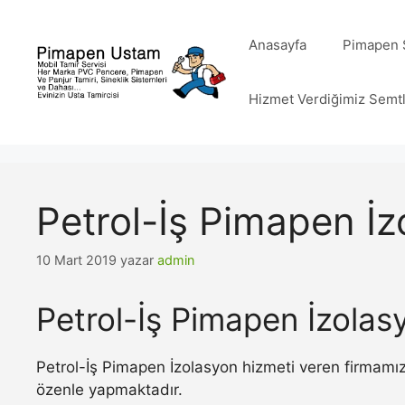
İçeriğe
atla
Anasayfa
Pimapen S
Hizmet Verdiğimiz Semt
Petrol-İş Pimapen İ
10 Mart 2019
yazar
admin
Petrol-İş Pimapen İzolas
Petrol-İş Pimapen İzolasyon hizmeti veren firmamız
özenle yapmaktadır.