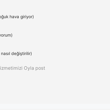
ğuk hava giriyor)
iyorum)
asıl değiştirilir)
izmetimizi Oyla post