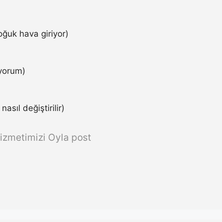
ğuk hava giriyor)
iyorum)
asıl değiştirilir)
izmetimizi Oyla post