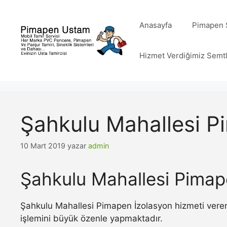
İçeriğe
atla
Anasayfa
Pimapen S
Hizmet Verdiğimiz Semt
Şahkulu Mahallesi P
10 Mart 2019
yazar
admin
Şahkulu Mahallesi Pimap
Şahkulu Mahallesi Pimapen İzolasyon hizmeti veren
işlemini büyük özenle yapmaktadır.