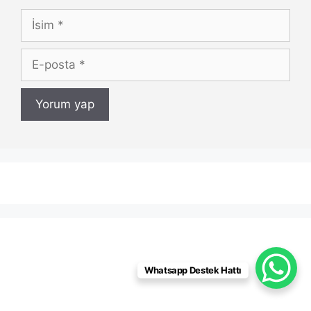
İsim
E-
posta
Whatsapp Destek Hattı