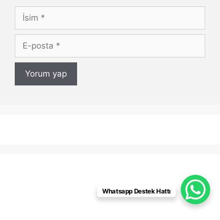
İsim
E-
posta
Whatsapp Destek Hattı