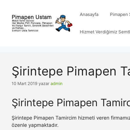
İçeriğe
atla
Anasayfa
Pimapen S
Hizmet Verdiğimiz Semt
Şirintepe Pimapen T
10 Mart 2019
yazar
admin
Şirintepe Pimapen Tamir
Şirintepe Pimapen Tamircim hizmeti veren firmamız 
özenle yapmaktadır.