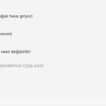
ğuk hava giriyor)
iyorum)
asıl değiştirilir)
izmetimizi Oyla post