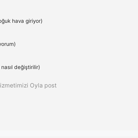
ğuk hava giriyor)
iyorum)
asıl değiştirilir)
izmetimizi Oyla post