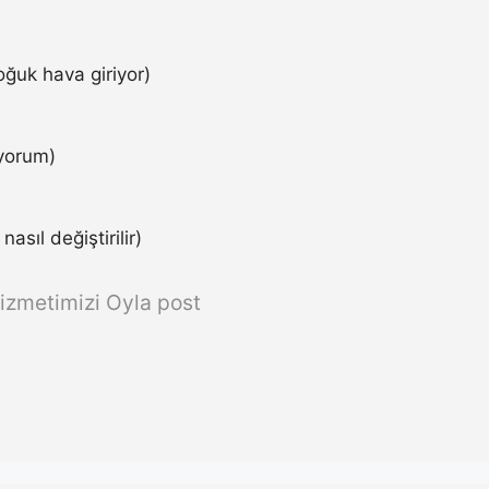
ğuk hava giriyor)
iyorum)
asıl değiştirilir)
izmetimizi Oyla post