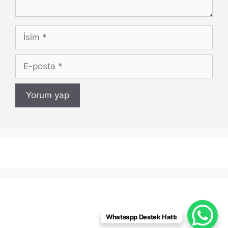
İsim
E-
posta
Whatsapp Destek Hattı