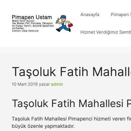
İçeriğe
atla
Anasayfa
Pimapen S
Hizmet Verdiğimiz Semt
Taşoluk Fatih Mahal
10 Mart 2019
yazar
admin
Taşoluk Fatih Mahallesi 
Taşoluk Fatih Mahallesi Pimapenci hizmeti veren fi
büyük özenle yapmaktadır.