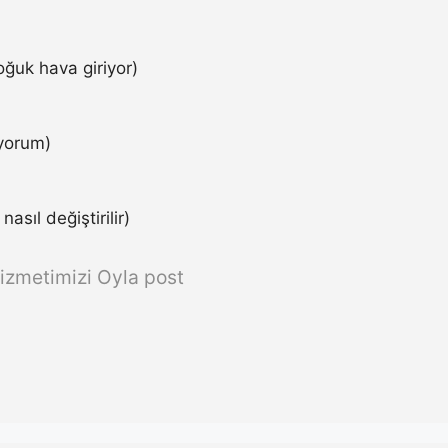
ğuk hava giriyor)
iyorum)
asıl değiştirilir)
izmetimizi Oyla post