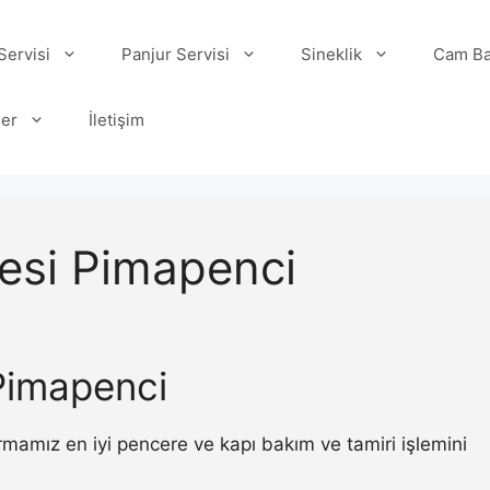
ervisi
Panjur Servisi
Sineklik
Cam Ba
ler
İletişim
lesi Pimapenci
Pimapenci
rmamız en iyi pencere ve kapı bakım ve tamiri işlemini