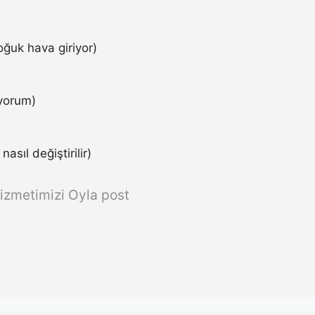
ğuk hava giriyor)
iyorum)
asıl değiştirilir)
izmetimizi Oyla post