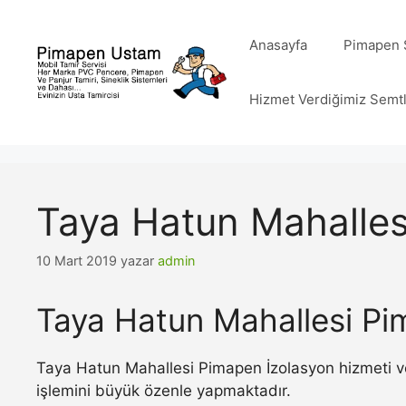
İçeriğe
atla
Anasayfa
Pimapen S
Hizmet Verdiğimiz Semt
Taya Hatun Mahalles
10 Mart 2019
yazar
admin
Taya Hatun Mahallesi Pi
Taya Hatun Mahallesi Pimapen İzolasyon hizmeti ve
işlemini büyük özenle yapmaktadır.