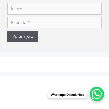
İsim
E-
posta
Whatsapp Destek Hattı