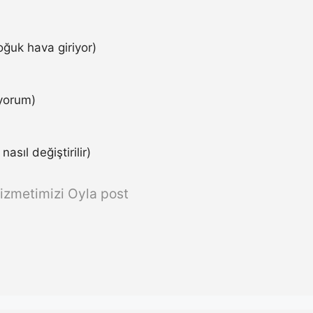
ğuk hava giriyor)
iyorum)
asıl değiştirilir)
izmetimizi Oyla post