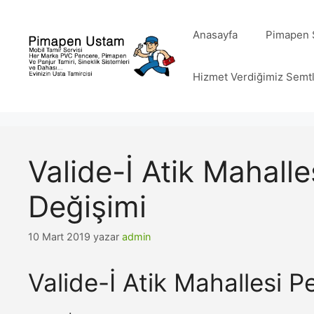
İçeriğe
atla
Anasayfa
Pimapen S
Hizmet Verdiğimiz Semt
Valide-İ Atik Mahalle
Değişimi
10 Mart 2019
yazar
admin
Valide-İ Atik Mahallesi P