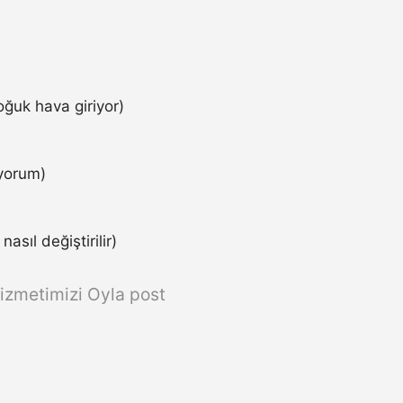
ğuk hava giriyor)
iyorum)
asıl değiştirilir)
izmetimizi Oyla post