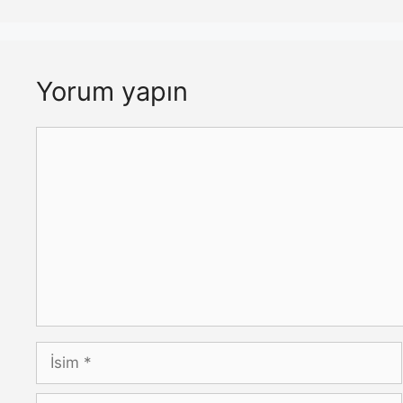
Yorum yapın
Yorum
İsim
E-