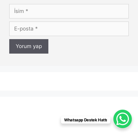
İsim
E-
posta
Whatsapp Destek Hattı