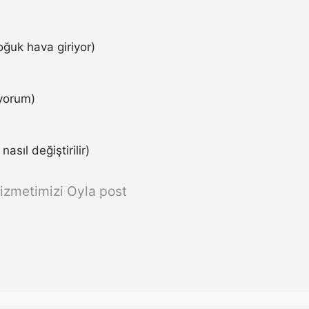
ğuk hava giriyor)
iyorum)
asıl değiştirilir)
izmetimizi Oyla post