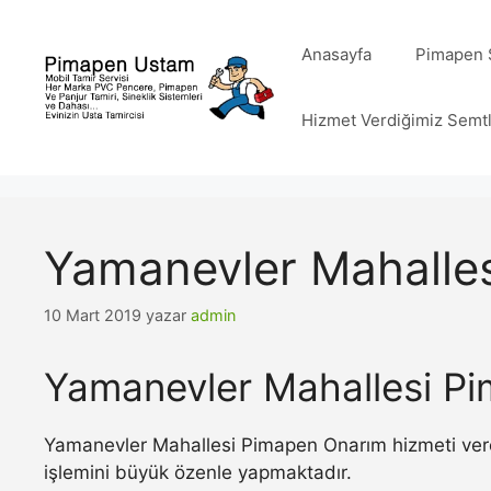
İçeriğe
atla
Anasayfa
Pimapen S
Hizmet Verdiğimiz Semt
Yamanevler Mahalle
10 Mart 2019
yazar
admin
Yamanevler Mahallesi P
Yamanevler Mahallesi Pimapen Onarım hizmeti veren
işlemini büyük özenle yapmaktadır.