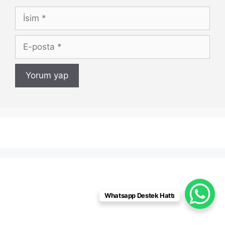
İsim
E-
posta
Whatsapp Destek Hattı