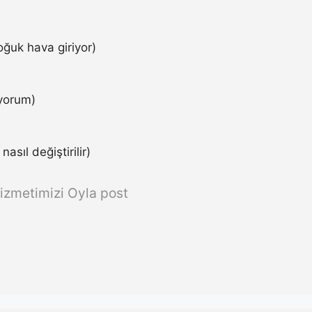
ğuk hava giriyor)
iyorum)
asıl değiştirilir)
izmetimizi Oyla post