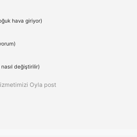
ğuk hava giriyor)
iyorum)
asıl değiştirilir)
izmetimizi Oyla post