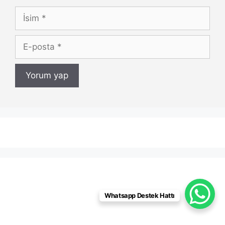
İsim
E-
posta
Whatsapp Destek Hattı