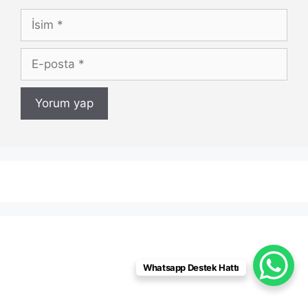
İsim
E-
posta
Whatsapp Destek Hattı