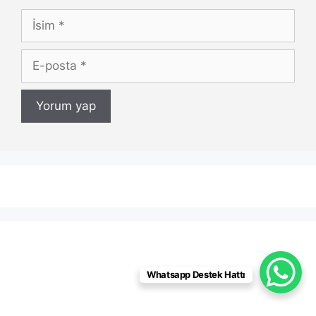
İsim
E-
posta
Whatsapp Destek Hattı