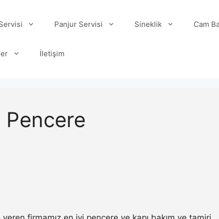
ervisi
Panjur Servisi
Sineklik
Cam Ba
ler
İletişim
ım Pencere
 veren firmamız en iyi pencere ve kapı bakım ve tamiri