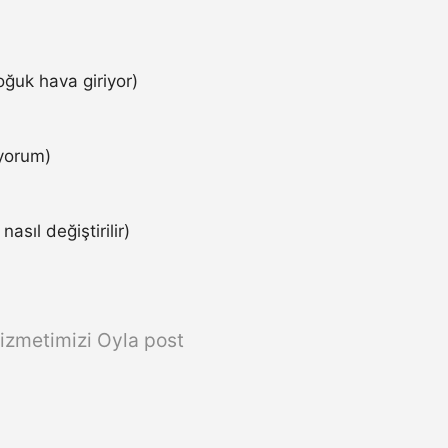
ğuk hava giriyor)
iyorum)
asıl değiştirilir)
izmetimizi Oyla post