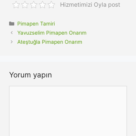
Hizmetimizi Oyla post
Kategoriler
Pimapen Tamiri
Yavuzselim Pimapen Onarım
Ateştuğla Pimapen Onarım
Yorum yapın
Yorum